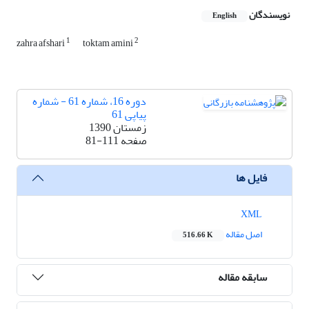
نویسندگان
English
1
2
zahra afshari
toktam amini
دوره 16، شماره 61 - شماره
پیاپی 61
زمستان 1390
صفحه
81-111
فایل ها
XML
اصل مقاله
516.66 K
سابقه مقاله