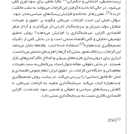
[1]
زیست
محیطی، اجتماعی و حکمرانی
غالباً مانعی برای سودآوری تلقی
می
شود، در حالی که نادیده گرفتن این الزامات می
تواند به سلب مالکیت
[2]
خزنده
، نقض رفتار عادلانه و افزایش ریسک
های سیاسی منجر شود.
سؤال اصلی این است: الزامات غیرمالی چگونه بر حقوق و تعهدات
متقابل دولت میزبان و سرمایه
گذار خارجی اثر می
گذارند و آیا از منظر
اقتصادی کارایی سرمایه
گذاری را افزایش می
دهند؟ روش تحقیق
توصیفی‑تحلیلی و کمی‑اقتصادسنجی است و در بخش کمی از تکنیک
[3]
تصمیم
گیری چندمعیاره
استفاده شده است. یافته
ها نشان می
دهد
این الزامات، برخلاف تصور سنتی که آن
ها را هزینه
ای تحمیلی می
دانست،
ابزاری برای درونی
سازی هزینه
های بیرونی و اصلاح ناکارآمدی
های بازار
هستند. در بخش حقوقی، مقاله تحول اسناد بین
المللی به سمت تعهدات
معاهداتی و جایگاه این الزامات در حقوق ایران (نظم عمومی اقتصادی و
اصل ۵۰ قانون اساسی) را بررسی می
کند. در نهایت، روش تصمیم
گیری
چندمعیاره اثبات می
کند سرمایه
گذاری متعهد به الزامات غیرمالی، با
کاهش ریسک
های سیاسی و حقوقی و تضمین سود بلندمدت، کارایی
اقتصادی بالاتری نسبت به سرمایه
گذاری سنتی دارد.
[1]
. ESG