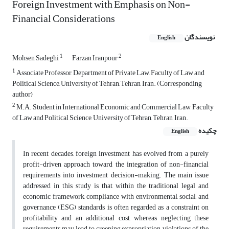
Foreign Investment with Emphasis on Non-
Financial Considerations
نویسندگان
English
1
2
Mohsen Sadeghi
Farzan Iranpour
1
Associate Professor, Department of Private Law, Faculty of Law and
Political Science, University of Tehran, Tehran, Iran. (Corresponding
author)
2
M.A. Student in International Economic and Commercial Law, Faculty
of Law and Political Science, University of Tehran, Tehran, Iran.
چکیده
English
In recent decades, foreign investment has evolved from a purely
profit-driven approach toward the integration of non-financial
requirements into investment decision-making. The main issue
addressed in this study is that, within the traditional legal and
economic framework, compliance with environmental, social, and
governance (ESG) standards is often regarded as a constraint on
profitability and an additional cost, whereas neglecting these
requirements may lead to creeping expropriation, violations of the