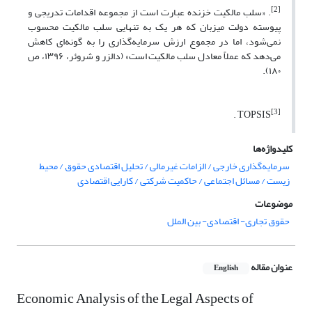
[2]
. «سلب مالکیت خزنده عبارت است از مجموعه اقدامات تدریجی و
پیوسته دولت میزبان که هر یک به تنهایی سلب مالکیت محسوب
نمی
شود، اما در مجموع ارزش سرمایه
گذاری را به گونه
ای کاهش
می
دهد که عملاً معادل سلب مالکیت است» (دالزر و شروئر، ۱۳۹۶، ص
۱۸۰).
[3]
. TOPSIS
کلیدواژه‌ها
سرمایه‌گذاری خارجی / الزامات غیرمالی / تحلیل اقتصادی حقوق / محیط
زیست / مسائل اجتماعی / حاکمیت شرکتی / کارایی اقتصادی
موضوعات
حقوق تجاری- اقتصادی- بین الملل
عنوان مقاله
English
Economic Analysis of the Legal Aspects of