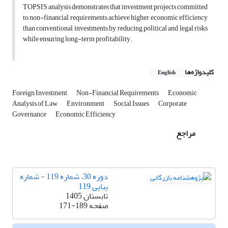
TOPSIS analysis demonstrates that investment projects committed
to non-financial requirements achieve higher economic efficiency
than conventional investments by reducing political and legal risks
while ensuring long-term profitability.
کلیدواژه‌ها
English
Foreign Investment
Non-Financial Requirements
Economic
Analysis of Law
Environment
Social Issues
Corporate
Governance
Economic Efficiency
مراجع
دوره 30، شماره 119 - شماره
پیاپی 119
تابستان 1405
صفحه
171-189