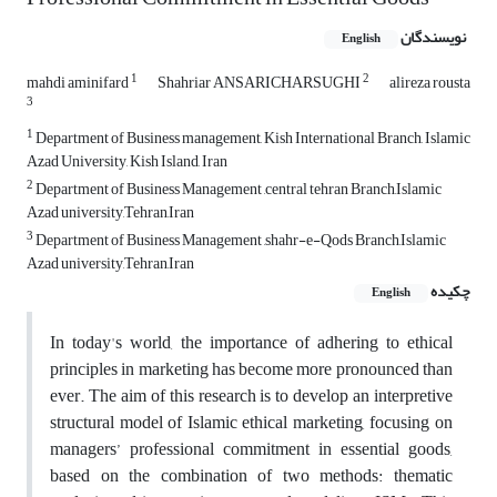
نویسندگان
English
1
2
mahdi aminifard
Shahriar ANSARICHARSUGHI
alireza rousta
3
1
Department of Business management, Kish International Branch, Islamic
Azad University, Kish Island, Iran
2
Department of Business Management ,central tehran Branch,Islamic
Azad university,Tehran,Iran
3
Department of Business Management ,shahr-e-Qods Branch,Islamic
Azad university,Tehran,Iran
چکیده
English
In today's world, the importance of adhering to
ethical
principles in marketing
has become more pronounced than
ever. The aim of this research is to
develop
an
interpretive
structural model of Islamic ethical marketing
,
focusing on
managers’ professional commitment in essential goods
,
based on the combination of two methods:
thematic