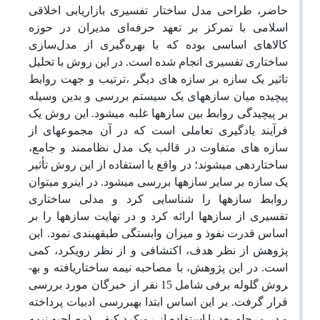
حاضر، طراحی مدل ساختار تفسیری بازاریابی اخلاقی
اسلامی با تمرکز بر تعهد حرفه‌ای مدیران در حوزه
کالاهای اساسی بوده که با بهره‌گیری از مدل‌سازی
ساختاری تفسیری انجام شده است. در این روش با تحلیل
تاثیر یک سازه بر سازه های دیگر ،ترتیب و جهت روابط
پیچیده میان سازه­های یک سیستم بررسی و بدین وسیله
بر پیچیدگی روابط بین سازه­ها غلبه می­شود. این روش یک
فرآیند یادگیری تعاملی است که در آن مجموعه­ای از
سازه های متفاوت در قالب یک مدل نظام­مند و جامع،
ساختاردهی می­شوند؛ در واقع با استفاده از این روش تأثیر
یک سازه بر سایر سازه­ها بررسی می­شود. در این­رو می­توان
روابط سازه­ها را شناسایی کرد و مدلی ساختاری
تفسیری از سازه­ها ارائه کرد و در نهایت سازه­ها را بر
اساس قدرت نفوذ و میزان وابستگی طبقه­بندی نمود.
این
پژوهش
از
نظر
هدف،
اکتشافی
و
از
نظر
رویکرد،
کمی
است.
در این پژوهش، با مصاحبه نیمه ساختاریافته و به­
روش گلوله برفی شامل 15 نفر از
خبرگان مورد بررسی
قرار گرفت. بر این اساس ابتدا به­بررسی ادبیات پرداخته
و در مرحله بعد با استفاده از رویکرد کیفی (مصاحبه نیمه