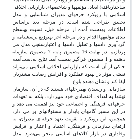
ساختاریافته) ابعاد، مؤلفه­ها و شاخص­های بازاریابی اخلاقی
اسلامی با رویکرد حرفه­ای مدیران شناسایی و مدل
تحقیق طراحی شده است. در مرحله بعد براساس
اطلاعات به­دست آمده از مرحله قبل، نسبت به­سطح
بندی مؤلفه­ها اقدام و در مرحله آخر به­توزیع پرسشنامه و
گردآوری داده­ها و تحلیل داده­ها و اعتبارسنجی مدل می
پردازیم
در نهایت
16
مضمون پایه، 7 مضمون سازمان­
.
دهنده و 1 مضمون فراگیر بدست آمد.
نتایج به‌دست‌آمده
حاکی از آن است که بازاریابی اخلاقی اسلامی می‌تواند
نقشی مؤثر در بهبود عملکرد و افزایش رضایت مشتریان
ایفا کند و نشان دهنده بلوغ
سازمانی و رسیدن به­مرحله­ای هستند که در آن، سازمان
نه­تنها به اهداف اقتصادی خود می­پردازد، بلکه به تعهدات
حرفه­ای، فرهنگی و اجتماعی خود نیز اهمیت می دهد و
در این مسیر گام­های پایدار و مسئولانه­ای بر می دارد
همچنین، این رویکرد با تقویت تعهد حرفه‌ای مدیران، به
ارتقای سازمانی و فرهنگی، اعتماد و اعتبار و افزایش
وفاداری در بازار کالاهای اساسی منجر می‌شود. مدل