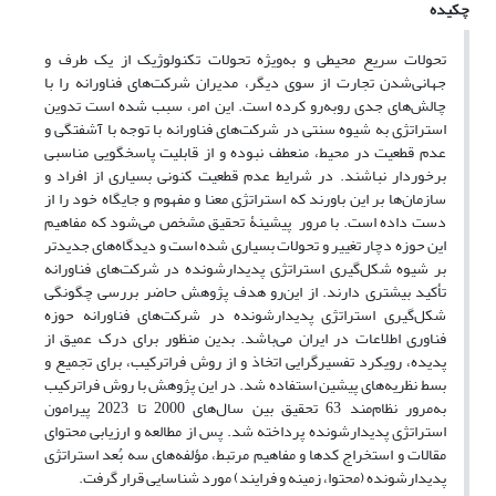
چکیده
تحولات سریع محیطی و به‌ویژه تحولات تکنولوژیک از یک طرف و
جهانی‌شدن تجارت از سوی دیگر، مدیران شرکت‌های فناورانه را با
چالش‌های جدی روبه‌رو کرده است. این امر، سبب شده است تدوین
استراتژی به شیوه سنتی در شرکت‌های فناورانه با توجه با آشفتگی و
عدم قطعیت در محیط، منعطف نبوده و از قابلیت پاسخگویی مناسبی
برخوردار نباشند. در شرایط عدم قطعیت کنونی بسیاری از افراد و
سازمان‌ها بر این باورند که استراتژی معنا و مفهوم و جایگاه خود را از
دست داده است. با مرور پیشینۀ تحقیق مشخص می‌شود که مفاهیم
این حوزه دچار تغییر و تحولات بسیاری شده است و دیدگاه‌های جدیدتر
بر شیوه شکل‌گیری استراتژی پدیدارشونده در شرکت‌های فناورانه
تأکید بیشتری دارند. از این‌رو هدف پژوهش حاضر بررسی چگونگی
شکل‌گیری استراتژی پدیدارشونده در شرکت‌های فناورانه حوزه
فناوری اطلاعات در ایران می‌باشد. بدین منظور برای درک عمیق از
پدیده، رویکرد تفسیرگرایی اتخاذ و از روش فراترکیب، برای تجمیع و
بسط نظریه‌های پیشین استفاده شد. در این پژوهش با روش فراترکیب
به‌مرور نظام‌مند 63 تحقیق بین سال‌های 2000 تا 2023 پیرامون
استراتژی پدیدارشونده پرداخته‌ شد. پس از مطالعه و ارزیابی محتوای
مقالات و استخراج کدها و مفاهیم مرتبط، مؤلفه‌های سه بُعد استراتژی
پدیدارشونده (محتوا، زمینه و فرایند) مورد شناسایی قرار گرفت.