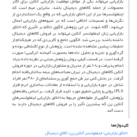
بازاریابی می‌تواند یکی از عوامل موفقیت بازاریابی آنلاین برای اکثر
محصولات از جمله کالاهای دیجیتال باشد، بنابراین مهم است که
اینفلوئنسرها نیز از این اخلاق بازاریابی که در واقع یک استانداردی از
نگرش‌ها و تصمیمات اخلاقی است که در شیوه‌های بازاریابی اعمال
می‌شود، آگاه شوند. در این پژوهش الگوی حاکم بر تأثیری که اخلاق
بازاریابی زنان اینفلوئنسر آنلاین می‌تواند بر فروش کالاهای دیجیتال
داشته باشند بررسی شد. الگویی جامع و کاربردی که در هیچکدام از
تحقیقات پیشین مشاهده نشده است. پژوهش از نوع اکتشافی بوده و
گردآوری و تجزیه و تحلیل داده‌ها به‌صورت آمیخته (ترکیبی) صورت
گرفته است. در قسمت کیفی، روش پژوهش مبتنی بر نظریه داده بنیاد
انجام پذیرفت و با ۱۰ نفر از مدیران و مشاوران بازاریابی در حوزه فروش
آنلاین کالاهای دیجیتال در تهران مصاحبه‌های نیمه ساختاریافته انجام
گرفت. در بخش کمی نیز طی جمع آوری پرسشنامه‌ای از ۳۸۰ نفر افراد
شاغل در حوزه بازاریابی و با استفاده از معادلات ساختاری (نرم افزار
PLS) روایی و پایایی تحقیق مورد تایید قرار گرفت. بر اساس یافته‌های
پژوهش، الگویی از مقوله‌های مربوط به اخلاق بازاریابی اینفلوئنسرهای
آنلاین زن که بیشترین تأثیر را بر فروش کالاهای دیجیتال دارند به
دست آمد.
کلیدواژه‌ها
اخلاق بازاریابی/ اینفلوئنسر آنلاین زن/ کالای دیجیتال