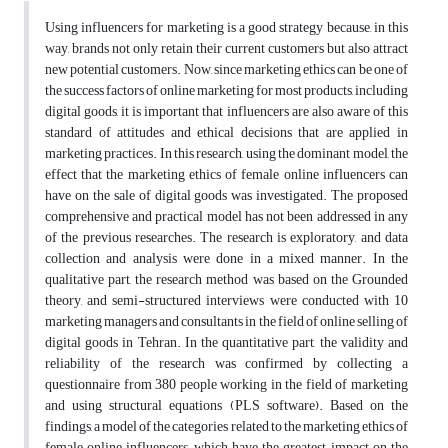
Using influencers for marketing is a good strategy because, in this
way, brands not only retain their current customers but also attract
new potential customers. Now, since marketing ethics can be one of
the success factors of online marketing for most products, including
digital goods, it is important that influencers are also aware of this
standard of attitudes and ethical decisions that are applied in
marketing practices. In this research, using the dominant model, the
effect that the marketing ethics of female online influencers can
have on the sale of digital goods was investigated. The proposed
comprehensive and practical model has not been addressed in any
of the previous researches. The research is exploratory, and data
collection and analysis were done in a mixed manner. In the
qualitative part, the research method was based on the Grounded
theory, and semi-structured interviews were conducted with 10
marketing managers and consultants in the field of online selling of
digital goods in Tehran. In the quantitative part, the validity and
reliability of the research was confirmed by collecting a
questionnaire from 380 people working in the field of marketing
and using structural equations (PLS software). Based on the
findings, a model of the categories related to the marketing ethics of
female online influencers, which have the greatest impact on the