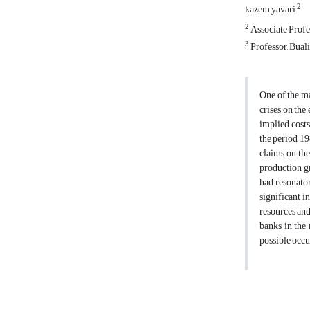
2
kazem yavari
2
Associate Profe
3
Professor, Bual
One of the ma
crises on the
implied costs
the period 19
claims on the
production gr
had resonator
significant i
resources and
banks in the 
possible occu