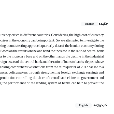
چکیده
English
rrency crises in different countries. Considering the high cost of currency
crises in the economy can be important. So, we attempted to investigate the
 using bounds testing approach, quarterly data of the Iranian economy during
d on the results, on the one hand, the increase in the ratio of central bank
 to the monetary base, and on the other hands, the decline in the industrial
eign assets of the central bank and the ratio of loans to banks' deposits have
 banking comprehensive sanctions from the third quarter of 2012 has led to a
tances, policymakers, through strengthening foreign exchange earnings and
l production, controlling the share of central bank claims on government and
ng the performance of the lending system of banks, can help to prevent the
کلیدواژه‌ها
English