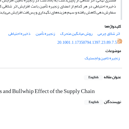
مشتری نهائی، اثر شلاقی از پایین‌دست به بالادست در زنجیره تأمین افزایش 
ذخیره احتیاطی در هر کدام از اعضای زنجیره تأمین باعث افزایش اثر شلاقی کل
سفارش‌دهی کاهش یافته و سهم هزینه‌های نگهداری و پس‌افت افزایش می‌یابد.
کلیدواژه‌ها
اثر شلاق چرمی
روش میانگین متحرک
زنجیره تأمین
ذخیره احتیاطی
20.1001.1.17350794.1397.23.89.7.5
موضوعات
زنجیره تامین و لجستیک
عنوان مقاله
English
s and Bullwhip Effect of the Supply Chain
نویسندگان
English