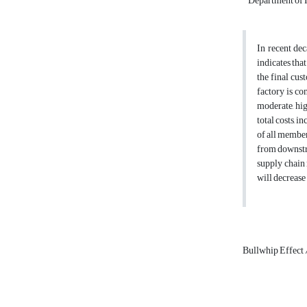
Department of I
In recent de
indicates tha
the final cus
factory is co
moderate, hig
total costs, 
of all member
from downstre
supply chain 
will decrease
Bullwhip Effect 