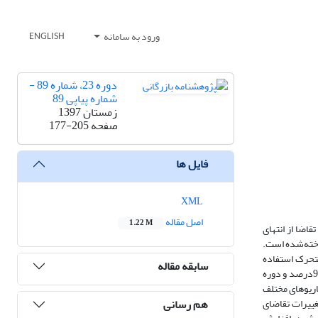
ورود به سامانه
ENGLISH
دوره 23، شماره 89 -
شماره پیاپی 89
زمستان 1397
صفحه
177-205
فایل ها
XML
اصل مقاله
1.22 M
قاضا از انتهای
اخته‌شده است.
متحرک استفاده
سابقه مقاله
گردید. در ادامه، نه سناریوی مختلف شامل تغییرات تقاضا (کم، متوسط، زیاد) و ذخیره احتیاطی (کم، متوسط، زیاد) در نظر گرفته شد و اثر شلاقی با یک فاصله اطمینان 95درصد و دوره
اریوهای مختلف
هم رسانی
غییرات تقاضای