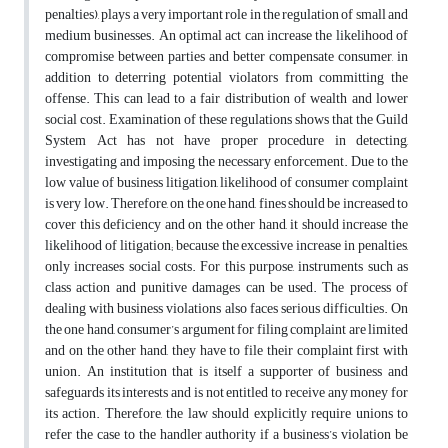
penalties), plays a very important role in the regulation of small and
medium businesses. An optimal act can increase the likelihood of
compromise between parties and better compensate consumer, in
addition to deterring potential violators from committing the
offense. This can lead to a fair distribution of wealth and lower
social cost. Examination of these regulations shows that the Guild
System Act has not have proper procedure in detecting,
investigating and imposing the necessary enforcement. Due to the
low value of business litigation, likelihood of consumer complaint
is very low. Therefore, on the one hand, fines should be increased to
cover this deficiency and on the other hand, it should increase the
likelihood of litigation; because the excessive increase in penalties,
only increases social costs. For this purpose, instruments such as
class action and punitive damages can be used. The process of
dealing with business violations also faces serious difficulties. On
the one hand, consumer’s argument for filing complaint are limited
and on the other hand, they have to file their complaint first with
union. An institution that is itself a supporter of business and
safeguards its interests and is not entitled to receive any money for
its action. Therefore, the law should explicitly require unions to
refer the case to the handler authority if a business’s violation be