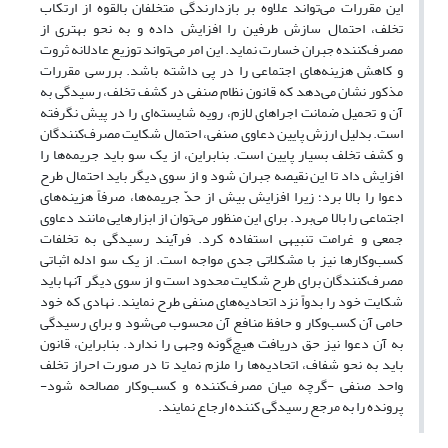
این مقررات می
تواند علاوه بر بازدارندگی متخلفان بالقوه از ارتکاب
تخلف، احتمال سازش طرفین را افزایش داده و به نحو بهتری از
مصرف
کننده جبران خسارت نماید. این امر می
تواند توزیع عادلانه ثروت
و کاهش هزینه
های اجتماعی را در پی داشته باشد. بررسی مقررات
مذکور نشان می
دهد که قانون نظام صنفی در کشف تخلف، رسیدگی به
آن و تحمیل ضمانت اجراهای لازم، رویه شایسته
ای را در پیش نگرفته
است. بدلیل ارزش پایین دعاوی صنفی، احتمال شکایت مصرف
کنندگان
و کشف تخلف بسیار پایین است. بنابراین، از یک سو باید جریمه
ها را
افزایش داد تا این نقیصه جبران شود و از سوی دیگر باید احتمال طرح
دعوا را بالا برد؛ زیرا افزایش بیش از حدّ جریمه
ها، صرفاً هزینه
های
اجتماعی را بالا می
برد. برای این منظور می
توان از ابزارهایی مانند دعاوی
جمعی و غرامت تنبیهی استفاده کرد. فرآیند رسیدگی به تخلفات
کسب
وکارها نیز با مشکلاتی جدی مواجه است. از یک سو ادله اثباتی
مصرف
کنندگان برای طرح شکایت محدود است و از سوی دیگر آنها باید
شکایت خود را بدواً نزد اتحادیه
های صنفی طرح نمایند. نهادی که خود
حامی آن کسب
وکار و حافظ منافع آن محسوب می
شود و برای رسیدگی
به آن دعوا نیز حق دریافت هیچ
گونه وجهی را ندارد. بنابراین، قانون
باید به نحو شفاف، اتحادیه
ها را ملزم نماید تا در صورت احراز تخلف
واحد صنفی -گرچه میان مصرف
کننده و کسب
وکار مصالحه شود-
پرونده را به مرجع رسیدگی کننده ارجاع نمایند.