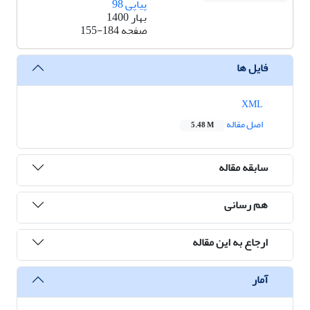
پیاپی 98
بهار 1400
صفحه
155-184
فایل ها
XML
اصل مقاله
5.48 M
سابقه مقاله
هم رسانی
ارجاع به این مقاله
آمار