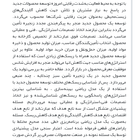
با توجه به محیط فعالیت به‌شدت رقابتی امروزه توسعه محصولات جدید
در پاسخ به نیاز مشتریان و تلاش جهت کاهش آلایندگی‌های
زیست‌محیطی به‌عنوان مزیت رقابتی شرکت‌ها محسوب می‌گردد.
توسعه یک محصول جدید منجر به پیکره‌بندی مجدد زنجیره تأمین
می‌گردد بنابراین نیازمند اتخاذ تصمیمات استراتژیکی ، فنی و عملیاتی
مناسب می‌باشد. تصمیمات فوق عبارت‌اند از تخصیص کارخانه به
محصول، انتخاب تأمین‌کنندگان مناسب، میزان تولید محصول و ذخیره
مواد اولیه، میزان حمل‌ونقل و میزان خرید مواد اولیه. علاوه بر این
توسعه محصول جدید همراه با ریسک‌های زیادی است که استفاده از
استراتژی‌های مناسب جهت کاهش انها می‌تواند منجر به افزایش شانس
موفقیت معرفی محصول در بازار گردد. مقاله حاضر به بررسی تولید یک
محصول جدید در یک زنجیره تأمین سبز چندلایه ، چند منبعی
می‌پردازد. پس از شناسایی ریسک‌های مختلف توسعه محصول جدید با
استفاده از یک مدل ریاضی بهینه‌سازی ، به شناسایی بهترین
استراتژی‌های پاسخگویی به ریسک‌های شناسایی‌شده و نیز اتخاذ
تصمیمات فنی،استراتژیکی و عملیاتی بهینه می‌پردازیم. مسئله
پیشنهادی متشکل است از سه تابع هدف که عبارت‌اند از تابع هدف
اقتصادی، تابع هدف کاهش آلایندگی و تابع هدف کاهش ریسک. مسئله
به‌صورت یک مدل ریاضی برنامه‌ریزی خطی عدد صحیح مختلط با
پارامترهای قطعی فرموله شده است. اعتبار سنجی مدل پیشنهادی
توسط یک مسئله نمونه در صنعت محصولات مصرفی پر گردش صورت