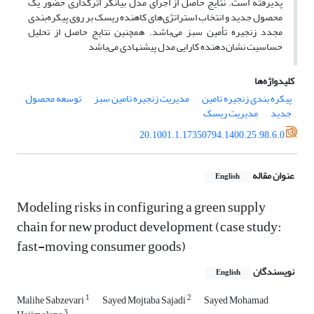
پذیرفته است. نتایج حاصل از اجرای مدل بیانگر اثرگذاری حضور یک
محصول جدید و انتخاب استراتژی‌های کاهنده ریسک بر روی پیکره‌بندی
مجدد زنجیره تأمین سبز می‌باشد. همچنین نتایج حاصل از تحلیل
حساسیت نشان‌دهنده کارایی مدل پیشنهادی می‌باشد
کلیدواژه‌ها
پیکره بندی زنجیره تامین
مدیریت زنجیره تامین سبز
توسعه محصول
جدید
مدیریت ریسک
20.1001.1.17350794.1400.25.98.6.0
عنوان مقاله
English
Modeling risks in configuring a green supply
chain for new product development (case study:
fast-moving consumer goods)
نویسندگان
English
1
2
Malihe Sabzevari
Sayed Mojtaba Sajadi
Sayed Mohamad
3