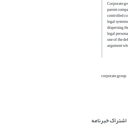
Corporate gro
parent compan
controlled com
legal systems
dispersing th
legal personal
one of the de
argument whic
corporate group
اشتراک خبرنامه