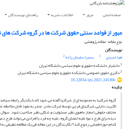
صفحه اصلی
مرور
اطلاعات نشریه
راهنمای نویسندگان
عبور از قواعد سنتی حقوق شرکت ها در گروه شرکت های تج
نوع مقاله : مقاله پژوهشی
نویسندگان
2
1
لعیا جنیدی
سمیرا سلیمان زاده
1
دانشیار دانشکده حقوق و علوم سیاسی دانشگاه تهران
2
دکتری حقوق خصوصی دانشکده حقوق و علوم سیاسی دانشگاه تهران
10.22034/ijts.2021.245366
چکیده
گروه شرکتها به مجموعه ای از شرکتها گفته می شود که با یکدیگر رابطه سهام
اکثریت دارایی شرکتهای فرعی توسط شرکت مادر، منجر به نفوذ قابل ملاحظه ش
مختلف حقوقی اعم از ماهوی نظیر مسئولیت و شکلی نظیر صلاحیت شود. سوال م
دیده برای طرح دعوا علیه اعضای گروه، علیه چه فرد یا افرادی می تواند طرح دع
کدام حوزه قضایی رجوع کند؟ نگارندگان در این مقاله طی یک مطالعه تطبیقی ب