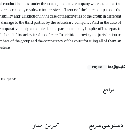
and conduct business under the management of a company which is named the
 parent company results an impressive influence of the latter company on the
bility and jurisdiction, in the case of the activities of the group in different
ng damage to the third parties by the subsidiary company. And in the case of
 comparative study conclude that the parent company in spite of it's separate
iable id if breaches it’s duty of care. In addition, proving the jurisdiction to
embers of the group and the competency of the court for suing all of them, an
systems
کلیدواژه‌ها
English
enterprise
مراجع
دسترسی سریع
آخرین اخبار