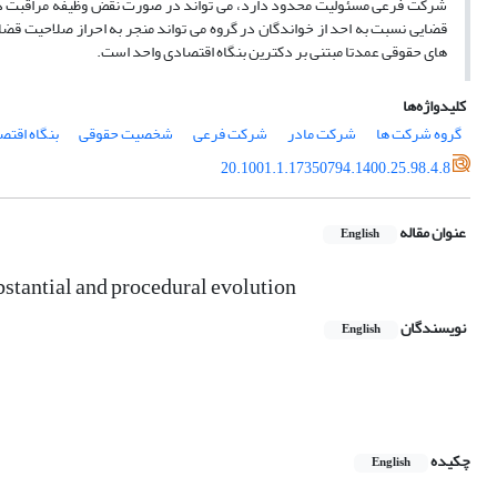
شرکت فرعی مسئولیت محدود دارد، می تواند در صورت نقض وظیفه مراقبت در اع
قضایی نسبت به احد از خواندگان در گروه می تواند منجر به احراز صلاحیت قضا
های حقوقی عمدتا مبتنی بر دکترین بنگاه اقتصادی واحد است.
کلیدواژه‌ها
گروه شرکت ها
شرکت مادر
شرکت فرعی
شخصیت حقوقی
بنگاه اقتص
20.1001.1.17350794.1400.25.98.4.8
عنوان مقاله
English
ubstantial and procedural evolution
نویسندگان
English
چکیده
English