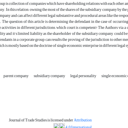
up is collection of companies which have shareholding relations with each other 
y. In this relation, owning the most of the shares of the subsidiary company by the
pany and can affect different legal substantive and procedural areas like the responsi
. The question of this article is determining the defendant in the case of occurri
e activities in different jurisdictions, which court is competent? The Authors via a
ity and it's limited liability as the shareholder of the subsidiary company, could be l
fendants in a corporate group can results the proving of the jurisdiction to other m
h is mostly based on the doctrine of single economic enterprise in different legal 
parent company
subsidiary company
legal personality
single economic 
Journal of Trade Studies is licensed under
Attribution
4.0 International