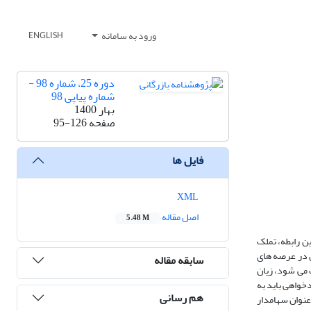
ورود به سامانه
ENGLISH
دوره 25، شماره 98 -
شماره پیاپی 98
بهار 1400
صفحه
95-126
فایل ها
XML
اصل مقاله
5.48 M
ن رابطه، تملک
ن در عرصه های
سابقه مقاله
 می شود، زیان
دخواهی باید به
هم رسانی
عنوان سهامدار