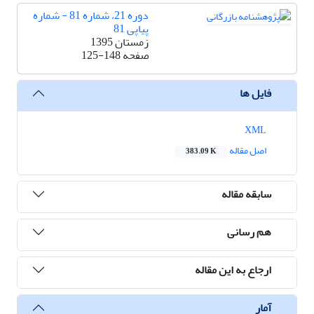
دوره 21، شماره 81 - شماره
پیاپی 81
زمستان 1395
صفحه
125-148
فایل ها
XML
اصل مقاله
383.09 K
سابقه مقاله
هم رسانی
ارجاع به این مقاله
آمار