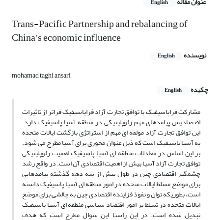
عنوان مقاله
English
Trans-Pacific Partnership and rebalancing of
China’s economic influence
نویسنده
English
mohamad taghi ansari
چکیده
English
مشارکت فراپاسیفیک یا توافق تجارت آزاد فراپاسیفیک فراتر از تاثیرات
اقتصادیش پیامدهای مهم ژئوپلیتیکی در منطقه آسیا پاسیفیک دارد.
این توافق تجارت آزاد مولفه ای مهم از استراتژی بازگشت ایالات متحده
به آسیا پاسیفیک است که ذیل عنوان محوری برای آسیا مطرح می شود.
بر این اساس در معادلات منطقه ای آسیا پاسیفیک اهمیت ژئوپلیتیکی
توافق تجارت آزاد آسیا بیش از اهمیت اقتصادی آن است. در واقع رشد
چشمگیر اقتصادی چین در طول بیش از سه دهه گذشته پیامدهایی
برای موضع مسلط ایالات متحده در امور منطقه ای آسیا پاسیفیک داشته
است، بطوریکه توان و نفوذ فزاینده اقتصادی چین به چالشی برای موضع
ایالات متحده در تسلط بر امور اقتصاد سیاسی منطقه ای آسیا پاسیفیک
تبدیل شده است. در این راستا این سوال مطرح است که هدف