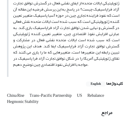
ژئوپلیتیکی ایالات متحده از ایفای نقشی فعال در گسترش توافق تجارت
آزاد فراپاسیفیک چیست؟ در پاسخ به این پرسش فرضیه این مقاله آن
است که نفوذ فزاینده تجاری چین در حوزه آسیا پاسیفیک متغییر تعیین
کننده ژئوپولیتیکی است که سبب شده است ایالات متحده نقش فعالی
در گسترش و نهایی شدن توافق تجارت آزاد فراپاسیفیک بازی کند. به
عبارتی افزایش نفوذ اقتصادی چین، متغییر تعیین کننده ژئوپلیتیکی
است که سبب شده است ایالات متحده نقشی فعال در مشارکت و
گسترش توافق تجارت آزاد فراپاسیفیک ایفا کند. هدف این پژوهش
تبیین رابطه این متغییرها است، متغییرهایی که ما را یاری می کنند که
تقلای ژئوپلیتیکی آمریکا را در شکل توافق تجارت آزاد فرا پاسیفیک در
مواجه با افزایش نفوذ اقتصادی چین توضیح دهیم.
کلیدواژه‌ها
English
China Rise
Trans-Pacific Partnership
US
Rebalance
Hegmonic Stability
مراجع