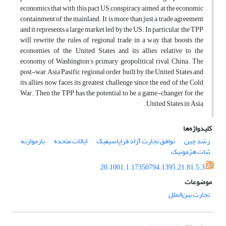
economics that with this pact US conspiracy aimed at the economic
containment of the mainland. It is more than just a trade agreement
and it represents a large market led by the US. In particular, the TPP
will rewrite the rules of regional trade in a way that boosts the
economies of the United States and its allies relative to the
economy of Washington’s primary geopolitical rival, China. The
post-war Asia Pasific regional order built by the United States and
its allies now faces its greatest challenge since the end of the Cold
War. Then the TPP has the potential to be a game-changer for the
United States in Asia.
کلیدواژه‌ها
رشد چین
توافق تجارت آزاد فراپاسیفیک
ایالات متحده
بازموازنه
ثبات هژمونیک
20.1001.1.17350794.1395.21.81.5.3
موضوعات
تجارت بین‌الملل