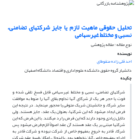
تحلیل حقوقی ماهیت لازم یا جایز شرکتهای تضامنی،
نسبی و مختلط غیرسهامی
نوع مقاله : مقاله پژوهشی
نویسنده
احد قلی زاده منقوطای
دانشیار گروه حقوق دانشکده علوم اداری و اقتصاد دانشگاه اصفهان
چکیده
شرکتهای تضامنی، نسبی و مختلط غیرسهامی قابل فسخ تلقی شده و
فوت یا حجر هر یک از شرکای آنها تداوم بقای آنها را منوط به موافقت
سایر شرکاء و جانشینان شریک متوفی یا محجور مینماید. در نتیجه این
فرض ایجاد میشود که این شرکتها، بعنوان یک عقد، جایز هستند. ولی
دلایل زیادی وجود دارند که این فرض را رد میکنند. با این فرض که این
شرکتها مبتنی بر یک عقد هستند آن عقد اصولاً لازم فرض میشود پس
شرکاء قادر به خروج بمفهوم خاص از شرکت نبوده و شرکت قادر به
اخراج بمفهوم خاص آنان نخواهد بود. با اینحال، امکان فسخ عقد شرکت