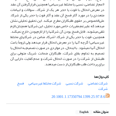
(اعم از تضامنی، نسبی یا مختلط غیرسهامی) همچنین قرارگرفتن آن عقد
در معرض انحلال با فوت یا حجر هر یک از شرکاء، سوالات و ابهامات
متعددی را در مورد آثار فسخ آن عقد و آثار فوت یا حجر یکی از شرکاء
علی‌الخصوص بر حقوق طلبکاران مطرح میکند. این تحقیق تحلیلی نشان
میدهد که علیرغم مقررات خاص مورد تحلیل، این شرکتها همچنان لازم
تلقی میشوند. قابل فسخ بودن آن شرکتها را از لازم‌بودن خارج نمیکند.
همچنین، فوت یا حجر یکی از شرکاء (شرکاء ضامن در شرکتهای مختلط
غیرسهامی) گرچه آنها را در معرض انحلال قرار میدهد ولی لزوماً باعث
انحلال آنها نمیشود. با اینحال، در مواردی در صورت تصمیم به انحلال یا
تصمیم به تداوم بقای شرکت، طلبکاران ضمانت شریک متوفی برای
طلبشان از شرکت را در صورت انحلال شرکت و عدم کفایت دارایی آن
برای پرداخت طلب طلبکاران از دست میدهند.
کلیدواژه‌ها
شرکت تضامنی
شرکت نسبی
شرکت مختلط غیرسهامی
فسخ
شرکت
20.1001.1.17350794.1399.25.97.8.6
عنوان مقاله
English