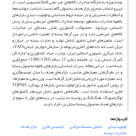
توجه ویژه به جایگاه صادرات کالاهای غیر نفتی کاملاً محسوس است. از
این‌رو انتخاب صحیح بازار هدف به‌عنوان گام نخست شناخت خواسته‌ها
و انتظارات مشتریان و در نتیجه لزوم شناسایی و اولویت-بندی بازارهای
بالقوه صادرات به‌منظور توسعه صادرات کالاهای غیرنفتی بیش از پیش
احساس می‌شود. محصولات کشاورزی نقش عمده‌ای در صادرات
کالاهای غیرنفتی دارد و در بین آن‌ها پسته از اهمیت خاصی برخوردار
است. متغیرهای اصلی تحقیق شامل تولید و تجارت پسته در جهان و
ایران است که داده‌های آماری مربوطه از سازمان خواربار جهانی(FAO)،
بانک مرکزی جمهوری اسلامی ایران، وزارت جهاد کشاورزی و اداره کل
گمرک استان یزد در فاصله زمانی 12 ساله (1393-1380) جمع‌آوری
شده است. در این مقاله، پس از شناسایی بازارهای بالقوه محصول پسته
و در نظرگرفتن معیارهای مناسب، بازارهای هدف با مدل تصمیم‌گیری
چند معیاره مورد ارزیابی و تحلیل قرار گرفته است. وزن‌دهی به معیارها،
از روش آنتروپی شانون و برای اولویت‌بندی بازارها از رویکرد TOPSIS
فازی استفاده شده است. یافته‌های تحقیق نشان می‌دهد کشورهای
لوگزامبورگ، هنگ‌کنگ و روسیه به ترتیب در رتبه‌های اول تا سوم از
بازارهای هدف محصول پسته استان یزد قرار دارند.
کلیدواژه‌ها
اولویت‌بندی
تحلیل سلسله مراتبی
تاپسیس فازی
بازار هدف
صادرات پسته