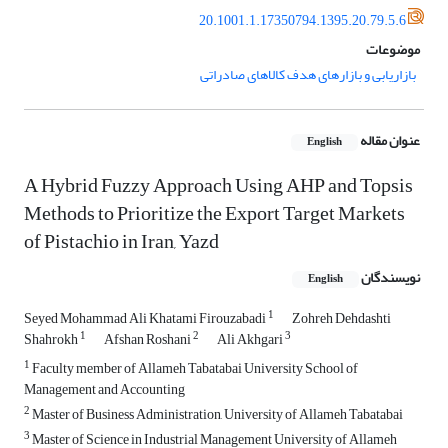
20.1001.1.17350794.1395.20.79.5.6
موضوعات
بازاریابی و بازارهای هدف کالاهای صادراتی
عنوان مقاله
English
A Hybrid Fuzzy Approach Using AHP and Topsis
Methods to Prioritize the Export Target Markets
of Pistachio in Iran, Yazd
نویسندگان
English
1
Seyed Mohammad Ali Khatami Firouzabadi
Zohreh Dehdashti
1
2
3
Shahrokh
Afshan Roshani
Ali Akhgari
1
Faculty member of Allameh Tabatabai University School of
Management and Accounting
2
Master of Business Administration, University of Allameh Tabatabai
3
Master of Science in Industrial Management University of Allameh