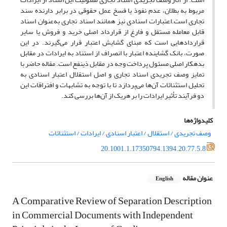
مربوط به بطلان، عدم نفوذ یا فسخ عمل حقوقی در برابر دارنده سند
تجاری است.اعتبارات اسنادی نیز همانند اسناد تجاری به‌عنوان اسناد
قابل معامله مستقل و فارغ از قرارداد اصلی خرید و فروش یا سایر
قراردادهایی است که مبنای گشایش اعتبار قرار می‌گیرند. در این
صورت، بانک گشاینده اعتبار با انصراف از استناد به ایرادات در مقابل
بدهکار اصلی مسئول پرداخت وجه در مقابل ذینفع است. مقاله حاضر با
تمایز وصف تجریدی اسناد تجاری و اصل استقلال اعتبار اسنادی به
تحلیل استثنائات آن‌ها می‌پردازد تا با توجه به تشابهات و افتراقات این
دو فرآیند تأثیر ایرادات را بر هریک از آن‌ها بررسی کند.
کلیدواژه‌ها
وصف تجریدی / استقلال / اعتبار اسنادی / ایرادات / استثنائات
20.1001.1.17350794.1394.20.77.5.8
عنوان مقاله
English
A Comparative Review of Separation Description
in Commercial Documents with Independent