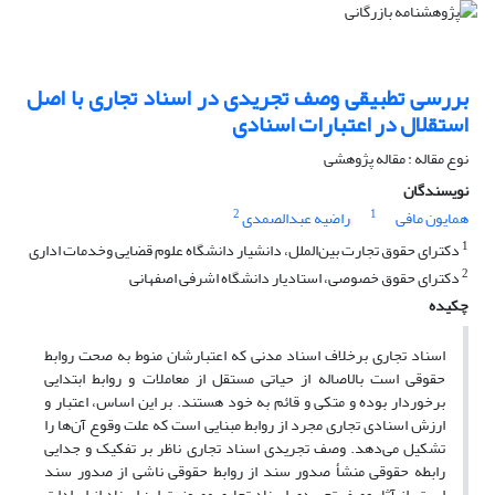
بررسی تطبیقی وصف تجریدی در اسناد تجاری با اصل
استقلال در اعتبارات اسنادی
نوع مقاله : مقاله پژوهشی
نویسندگان
2
1
همایون مافی
راضیه عبدالصمدی
1
دکترای حقوق تجارت بین‌الملل، دانشیار دانشگاه علوم قضایی وخدمات اداری
2
دکترای حقوق خصوصی، استادیار دانشگاه اشرفی اصفهانی
چکیده
اسناد تجاری برخلاف اسناد مدنی که اعتبارشان منوط به صحت روابط
حقوقی است بالاصاله از حیاتی مستقل از معاملات و روابط ابتدایی
برخوردار بوده و متکی و قائم به خود هستند. بر این اساس، اعتبار و
ارزش اسنادی تجاری مجرد از روابط مبنایی است که علت وقوع آن‌ها را
تشکیل می‌دهد. وصف تجریدی اسناد تجاری ناظر بر تفکیک و جدایی
رابطه حقوقی منشأ صدور سند از روابط حقوقی ناشی از صدور سند
است. از آثار وصف تجریدی اسناد تجاری مصونیت این اسناد از ایرادات