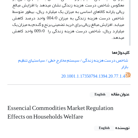
معکوس شاخص درست هزینه زندگی نشان می‏دهد با افزایش مبالغ
ریالی یارانه کالاهای اساسی به میزان یک میلیارد ریال، به‏طور متوسط
شاخص درست هزینه زندگی به میزان 004/0 واحد درصد کاهش
می‏یابد. افزایش مبالغ ریالی برای خرید تضمینی برنج و گندم به میزان یک
میلیارد ریال، شاخص درست هزینه زندگی را 009/0 واحد کاهش
می‏دهد.
کلیدواژه‌ها
شاخص درست هزینه زندگی / سیستم‏ مخارج خطی / سیاست‏های تنظیم
بازار
20.1001.1.17350794.1394.20.77.1.4
عنوان مقاله
English
Essencial Commodities Market Regulation
Effects on Households Welfare
نویسنده
English