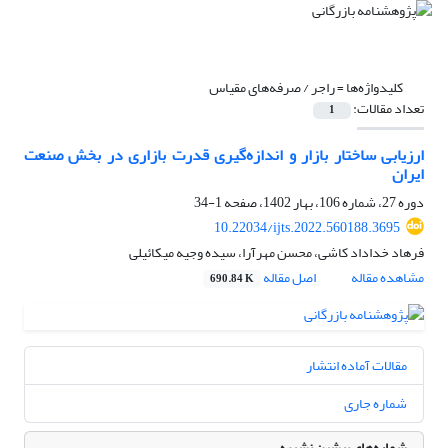
کلیدواژه‌ها =
راجر / صرفه‌های مقیاس
تعداد مقالات:
1
ارزیابی ساختار بازار و اندازه‌گیری قدرت بازاری در بخش صنعت
ایران
دوره 27، شماره 106، بهار 1402، صفحه
1-34
10.22034/ijts.2022.560188.3695
فرهاد خداداد کاشی، محسن مهرآرا، سیده وجیه میکائیلی
مشاهده مقاله
اصل مقاله
690.84 K
مقالات آماده انتشار
شماره جاری
شماره‌های پیشین نشریه