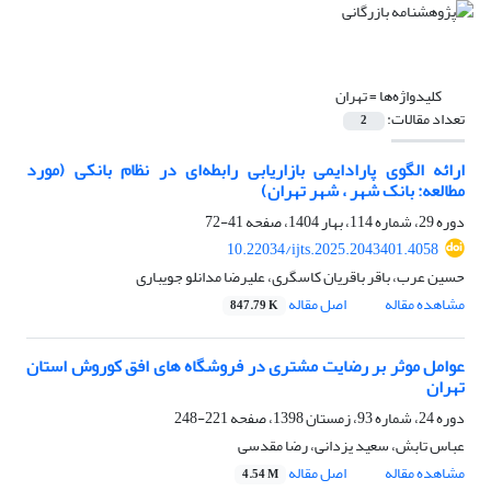
کلیدواژه‌ها =
تهران
تعداد مقالات:
2
ارائه الگوی پارادایمی بازاریابی رابطه‌ای در نظام بانکی (مورد
مطالعه: بانک شهر ، شهر تهران)
دوره 29، شماره 114، بهار 1404، صفحه
41-72
10.22034/ijts.2025.2043401.4058
حسین عرب، باقر باقریان کاسگری، علیرضا مدانلو جویباری
مشاهده مقاله
اصل مقاله
847.79 K
عوامل موثر بر رضایت مشتری در فروشگاه های افق کوروش استان
تهران
دوره 24، شماره 93، زمستان 1398، صفحه
221-248
عباس تابش، سعید یزدانی، رضا مقدسی
مشاهده مقاله
اصل مقاله
4.54 M