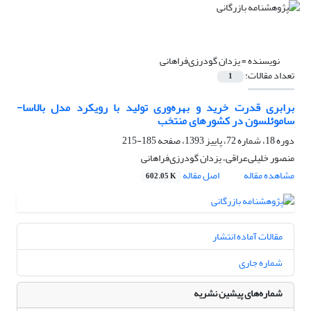
نویسنده =
یزدان گودرزی‌فراهانی
تعداد مقالات:
1
برابری قدرت خرید و بهره‌وری تولید با رویکرد مدل بالاسا-
ساموئلسون در کشورهای منتخب
دوره 18، شماره 72، پاییز 1393، صفحه
185-215
منصور خلیلی‌عراقی، یزدان گودرزی‌فراهانی
مشاهده مقاله
اصل مقاله
602.05 K
مقالات آماده انتشار
شماره جاری
شماره‌های پیشین نشریه