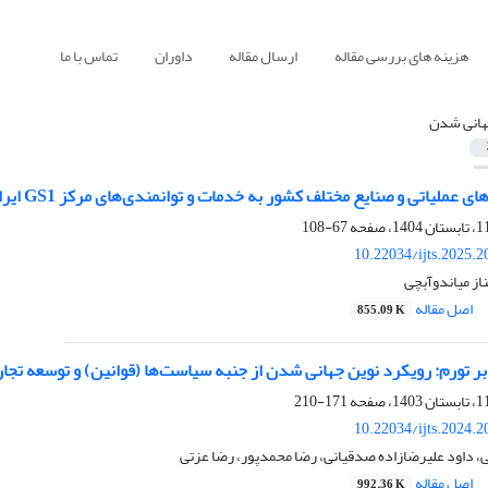
هزینه های بررسی مقاله
ارسال مقاله
داوران
تماس با ما
انی شدن
 و صنایع مختلف کشور به خدمات و توانمندی‌های مرکز GS1 ایران به منظور مدیریت بهینه اطلاعات در زنجیره تامین
67-108
10.22034/ijts.2025.
ناز میاندوآبچی
اصل مقاله
855.09 K
ر تورم: رویکرد نوین جهانی شدن از جنبه سیاست‌ها (قوانین) و توسعه تجار
171-210
10.22034/ijts.2024.
، داود علیرضازاده صدقیانی، رضا محمدپور، رضا عزتی
اصل مقاله
992.36 K