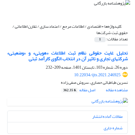
کلیدواژه‌ها =
اقتصادی / اطلاعات مرجع / اعتمادسازی / تقارن اطلاعاتی /
حقوق ثبت شرکت‌ها
تعداد مقالات:
1
تحلیل غایت حقوقی نظام ثبت اطلاعات «هویتی» و «وضعیتی»
شرکتهای تجاری و تاثیر آن در انتخاب الگوی کارآمد ثبتی
دوره 26، شماره 103، تابستان 1401، صفحه
209-232
10.22034/ijts.2021.246925
نسرین طباطبائی حصاری، سروش صفی زاده
مشاهده مقاله
اصل مقاله
362.35 K
مقالات آماده انتشار
شماره جاری