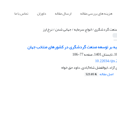
هزینه های بررسی مقاله
ارسال مقاله
داوران
تماس با ما
نعت گردشگری / انواع سرمایه / جهانی شدن / نرخ ارز
مایه بر توسعه صنعت گردشگری در کشورهای منتخب جهان
77-106
10.22034/ijts
ی آزاد، ابوالفضل شاه‌آبادی، داود حق خواه
اصل مقاله
523.05 K