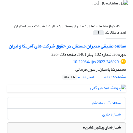
کلیدواژه‌ها =
استقلال / مدیران مستقل / نظارت / شرکت / سهامداران
تعداد مقالات:
1
مطالعه تطبیقی مدیران مستقل در حقوق شرکت های آمریکا و ایران
دوره 26، شماره 102، بهار 1401، صفحه
205-226
10.22034/ijts.2022.246920
محمدرضا پاسبان، رسول فرهانی
مشاهده مقاله
اصل مقاله
467.1 K
مقالات آماده انتشار
شماره جاری
شماره‌های پیشین نشریه