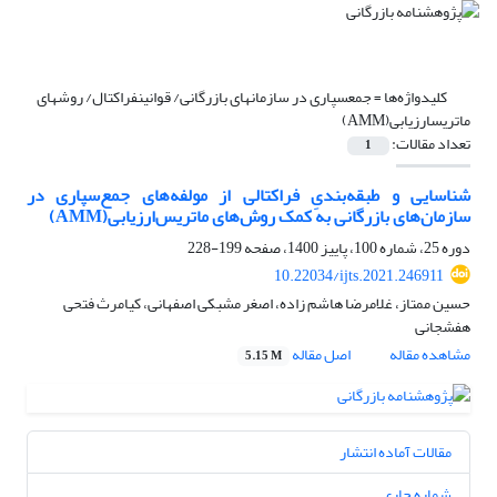
کلیدواژه‌ها =
جمعسپاری در سازمانهای بازرگانی/ قوانینفراکتال/ روشهای
ماتریسارزیابی(AMM)
تعداد مقالات:
1
شناسایی و طبقه‌بندیِ فراکتالی از مولفه‌های جمع‌سپاری در
سازمان‌های بازرگانی به کمک روش‌های ماتریس‌ارزیابی(AMM)
دوره 25، شماره 100، پاییز 1400، صفحه
199-228
10.22034/ijts.2021.246911
حسین ممتاز، غلامرضا هاشم زاده، اصغر مشبکی اصفهانی، کیامرث فتحی
هفشجانی
مشاهده مقاله
اصل مقاله
5.15 M
مقالات آماده انتشار
شماره جاری