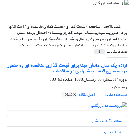
کلیدواژه‌ها =
مناقصه / قیمت گذاری / قیمت گذاری مناقصه ای / استراتژی
برد / مدیریت تهیه پیشنهاد/ قیمت گذاری پیشنهاد/ احتمال برنده شدن /
عدم اطمینان / بررسی فنی- مالی پیشنهاد مناقصه گران / قیمت نرمالایز شده
براساس کیفیت / سود مورد انتظار / مدیریت ریسک/ قیمت سقف و کف
تعداد مقالات:
1
ارائه یک مدل دانش مبنا برای قیمت گذاری مناقصه ای به منظور
بهینه سازی قیمت پیشنهادی در مناقصات
دوره 14، شماره 53، زمستان 1388، صفحه
93-130
رضا بندریان
مشاهده مقاله
اصل مقاله
490.19 K
مقالات آماده انتشار
شماره جاری