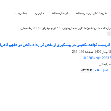
هزینه های بررسی مقاله
ارسال مقاله
داوران
تماس با ما
رارداد ناقص / ثمن شناور / نقض قرارداد / ترمیم قرارداد / شرط ضمنی
اربست قواعد تکمیلی در پیشگیری از نقض قرارداد ناقص در حقوق کامن‌لا و 
199-239
10.22034/ijts.2023
هرا وطنی
اصل مقاله
477.72 K