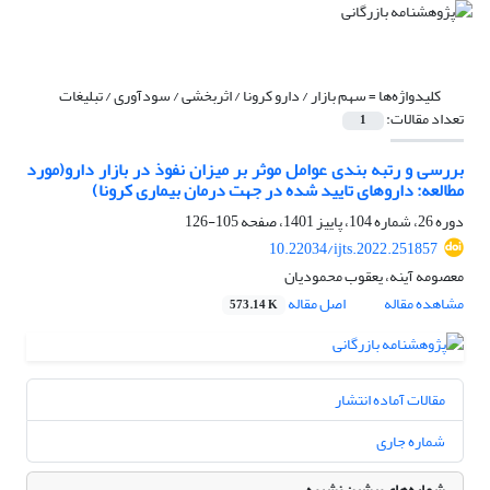
کلیدواژه‌ها =
سهم بازار / دارو کرونا / اثربخشی / سودآوری / تبلیغات
تعداد مقالات:
1
بررسی و رتبه بندی عوامل موثر بر میزان نفوذ در بازار دارو(مورد
مطالعه: داروهای تایید شده در جهت درمان بیماری کرونا)
دوره 26، شماره 104، پاییز 1401، صفحه
105-126
10.22034/ijts.2022.251857
معصومه آینه، یعقوب محمودیان
مشاهده مقاله
اصل مقاله
573.14 K
مقالات آماده انتشار
شماره جاری
شماره‌های پیشین نشریه