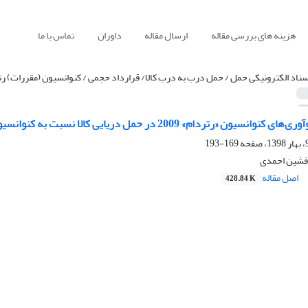
هزینه های بررسی مقاله
ارسال مقاله
داوران
تماس با ما
سناد الکترونیکی حمل / حمل درب به درب کالا/ قرارداد حجمی / کنوانسیون (مقررات) ر
ام» 2009 در حمل دریایی کالا نسبت به کنوانسیون‌های «بروکسل» 1924 و «هامبورگ»
169-193
 افشین احمدی
اصل مقاله
428.84 K