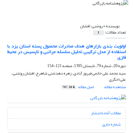
نویسنده =
روشنی، افشان
تعداد مقالات:
1
اولویت بندی بازارهای هدف صادرات محصول پسته استان یزد با
استفاده از مدل ترکیبی تحلیل سلسله مراتبی و تاپسیس در محیط
فازی
دوره 20، شماره 79، تابستان 1395، صفحه
121-154
سید محمد علی خاتمی فیروز آبادی، زهره دهدشتی شاهرخ، افشان روشنی،
علی اخگری
مشاهده مقاله
اصل مقاله
707.38 K
مقالات آماده انتشار
شماره جاری