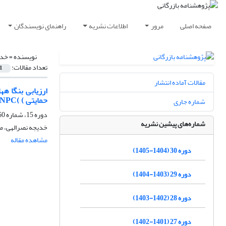
صفحه اصلی
مرور
اطلاعات نشریه
راهنمای نویسندگان
نویسنده =
خدی
تعداد مقالات:
1
مقالات آماده انتشار
حمایتی ) )NPC )مطالعه موردی لول هسازی اهواز(
شماره جاری
دوره 15، شماره 60، پاییز 1390، صفحه
شماره‌های پیشین نشریه
خدیجه نصرالهی، م
مشاهده مقاله
دوره 30 (1404-1405)
دوره 29 (1403-1404)
دوره 28 (1402-1403)
دوره 27 (1401-1402)