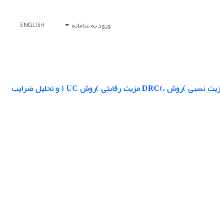
ورود به سامانه
ENGLISH
ارزیابی بنگا ههای اقتصادی کشور با رویکرد عضویت در سازمان تجارت جهانی با تعیین مزیت نسبی )روش ،)DRC مزیت رقابتی )روش UC ( و تحلیل ضرایب