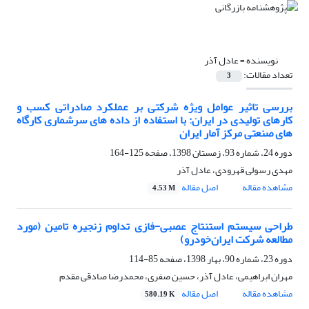
نویسنده =
عادل آذر
تعداد مقالات:
3
بررسی تاثیر عوامل ویژه شرکتی بر عملکرد صادراتی کسب و
کارهای تولیدی در ایران: با استفاده از داده های سرشماری کارگاه
های صنعتی مرکز آمار ایران
دوره 24، شماره 93، زمستان 1398، صفحه
125-164
مهدی رسولی قهرودی، عادل آذر
مشاهده مقاله
اصل مقاله
4.53 M
طراحی سیستم استنتاج عصبی-فازی تداوم زنجیره تامین (مورد
مطالعه شرکت ایران‌خودرو)
دوره 23، شماره 90، بهار 1398، صفحه
85-114
مهران ابراهیمی، عادل آذر، حسین صفری، محمدرضا صادقی مقدم
مشاهده مقاله
اصل مقاله
580.19 K