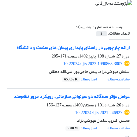
نویسنده =
سلمان عیوضی نژاد
تعداد مقالات:
2
ارائه چارچوبی در راستای پایداری پیمان های صنعت و دانشگاه
دوره 27، شماره 108، پاییز 1402، صفحه
171-205
10.22034/ijts.2023.1990868.3807
سلمان عیوضی نژاد، بهمن حاجی پور، نبی الله دهقان
مشاهده مقاله
اصل مقاله
653.06 K
عوامل مؤثر سه‌گانه دو سوتوانی سازمانی: رویکرد مرور نظام‌مند
دوره 26، شماره 101، زمستان 1400، صفحه
127-156
10.22034/ijts.2021.246927
محسن اکبری، سلمان عیوضی نژاد
مشاهده مقاله
اصل مقاله
5.08 M