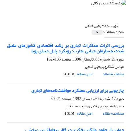
نویسنده =
یحیی فتحی
تعداد مقالات:
5
بررسی اثرات مذاکرات تجاری بر رشد اقتصادی کشورهای ملحق
شده به سازمان جهانی تجارت: رویکرد پانل دیتای پویا
دوره 21، شماره 83، تابستان 1396، صفحه
135-182
عباس شاکری، یحیی فتحی
مشاهده مقاله
اصل مقاله
4.31 M
چارچوبی برای ارزیابی عملکرد موافقت‌نامه‌های تجاری
دوره 17، شماره 67، تابستان 1392، صفحه
21-50
حسن ثاقب، یحیی فتحی، ملیحه صادقی
مشاهده مقاله
اصل مقاله
1.31 M
حمایت از حقوق مالکیت فکری در قالب تعاملات بین‌بخشی