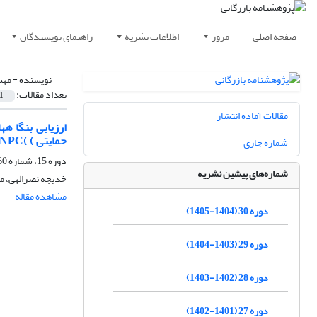
صفحه اصلی
مرور
اطلاعات نشریه
راهنمای نویسندگان
نویسنده =
مهس
تعداد مقالات:
1
مقالات آماده انتشار
حمایتی ) )NPC )مطالعه موردی لول هسازی اهواز(
شماره جاری
دوره 15، شماره 60، پاییز 1390، صفحه
شماره‌های پیشین نشریه
خدیجه نصرالهی، م
مشاهده مقاله
دوره 30 (1404-1405)
دوره 29 (1403-1404)
دوره 28 (1402-1403)
دوره 27 (1401-1402)