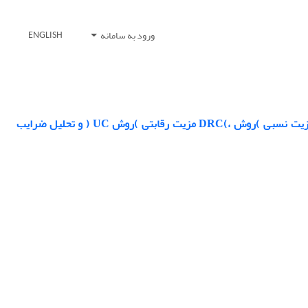
ورود به سامانه
ENGLISH
ارزیابی بنگا ههای اقتصادی کشور با رویکرد عضویت در سازمان تجارت جهانی با تعیین مزیت نسبی )روش ،)DRC مزیت رقابتی )روش UC ( و تحلیل ضرایب