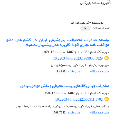
نویسنده =
کریمی، فرزاد
تعداد مقالات:
5
توسعه صادرات محصولات پتروشیمی ایران در کشورهای عضو
موافقت نامه تجاری اکوتا : کاربرد مدل پشتیبان تصمیم
دوره 27، شماره 108، پاییز 1402، صفحه
121-169
10.22034/ijts.2023.1999933.3829
مریم رشیدی نیا، فرزاد کریمی، حسن قربانی
مشاهده مقاله
اصل مقاله
1.41 M
صادرات جهانی کالاهای زیست محیطی و نقش عوامل نهادی
دوره 27، شماره 106، بهار 1402، صفحه
131-158
10.22034/ijts.2022.560911.3702
بهنام نعمتی، فرزاد کریمی، سعید دائی کریم زاده، سید محمدرضا داودی
مشاهده مقاله
اصل مقاله
509.76 K