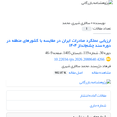
نویسنده =
سالاری شهری، محمد
تعداد مقالات:
1
ارزیابی عملکرد صادرات ایران در مقایسه با کشورهای منطقه در
دوره سند چشم‌انداز ۱۴۰۴
دوره 30، شماره 119، تابستان 1405، صفحه
9-46
10.22034/ijts.2026.2088640.4266
فرهاد دژپسند، محمد سالاری شهری
مشاهده مقاله
اصل مقاله
982.87 K
مقالات آماده انتشار
شماره جاری
شماره‌های پیشین نشریه