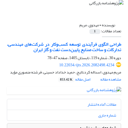
نویسنده =
مهدوی، مریم
تعداد مقالات:
1
طراحی الگوی فرآیندی توسعه کسب‌وکار در شرکت‌های مهندسی،
تدارکات و ساخت صنایع پایین‌دست نفت و گاز ایران
دوره 30، شماره 119، تابستان 1405، صفحه
47-78
10.22034/ijts.2026.2082498.4234
مریم مهدوی، اسداله کردنائیج، حمید خداداد حسینی، فرشته منصوری مؤید
مشاهده مقاله
اصل مقاله
853.42 K
مقالات آماده انتشار
شماره جاری
شماره‌های پیشین نشریه