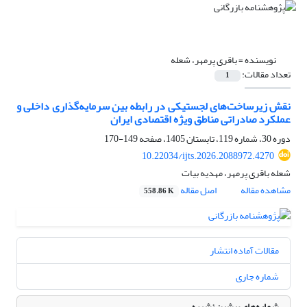
نویسنده =
باقری پرمهر، شعله
تعداد مقالات:
1
نقش زیرساخت‌های لجستیکی در رابطه بین سرمایه‌گذاری داخلی و
عملکرد صادراتی مناطق ویژه اقتصادی ایران
دوره 30، شماره 119، تابستان 1405، صفحه
149-170
10.22034/ijts.2026.2088972.4270
شعله باقری پرمهر، مهدیه بیات
مشاهده مقاله
اصل مقاله
558.86 K
مقالات آماده انتشار
شماره جاری
شماره‌های پیشین نشریه