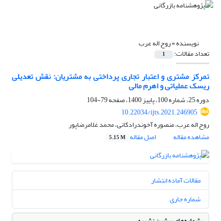
نویسنده =
روح اله عرب
تعداد مقالات:
1
تمرکز مشتری و اعتبار تجاری پرداختی به مشتریان: نقش تعدیلی
ریسک عملیاتی و اهرم مالی
دوره 25، شماره 100، پاییز 1400، صفحه
79-104
10.22034/ijts.2021.246905
روح اله عرب، منصوره آخوندرادکانی، محمد غلامرضاپور
مشاهده مقاله
اصل مقاله
5.15 M
مقالات آماده انتشار
شماره جاری
شماره‌های پیشین نشریه