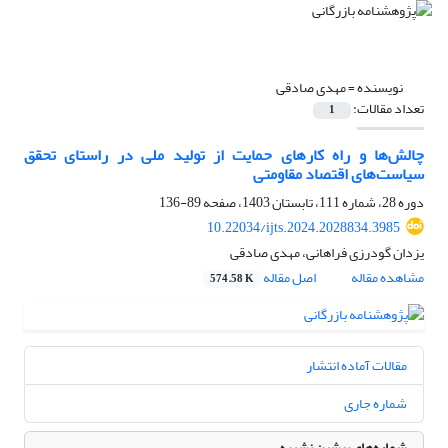
نویسنده =
مهدی صادقی
تعداد مقالات:
1
چالش‌ها و راه کارهای حمایت از تولید ملی در راستای تحقق
سیاست‌های اقتصاد مقاومتی
دوره 28، شماره 111، تابستان 1403، صفحه
89-136
10.22034/ijts.2024.2028834.3985
یزدان گودرزی فراهانی، مهدی صادقی
مشاهده مقاله
اصل مقاله
574.58 K
مقالات آماده انتشار
شماره جاری
شماره‌های پیشین نشریه