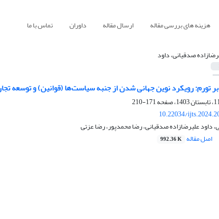
هزینه های بررسی مقاله
ارسال مقاله
داوران
تماس با ما
رضازاده صدقیانی، داود
ر تورم: رویکرد نوین جهانی شدن از جنبه سیاست‌ها (قوانین) و توسعه تجار
171-210
10.22034/ijts.2024.
، داود علیرضازاده صدقیانی، رضا محمدپور، رضا عزتی
اصل مقاله
992.36 K