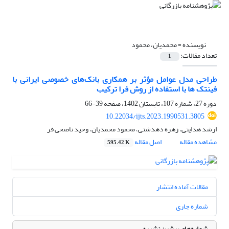
نویسنده =
محمدیان، محمود
تعداد مقالات:
1
طراحی مدل عوامل مؤثر بر همکاری بانک‌های خصوصی ایرانی با
فینتک ها با استفاده از روش فرا ترکیب
دوره 27، شماره 107، تابستان 1402، صفحه
39-66
10.22034/ijts.2023.1990531.3805
ارشد هدایتی، زهره دهدشتی، محمود محمدیان، وحید ناصحی فر
مشاهده مقاله
اصل مقاله
595.42 K
مقالات آماده انتشار
شماره جاری
شماره‌های پیشین نشریه