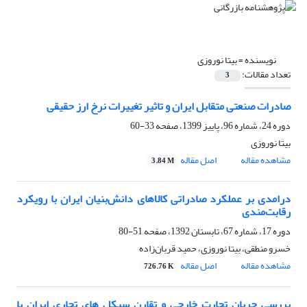
نویسنده =
بیتا نوروزی
تعداد مقالات:
3
صادرات صنعتی متقابل ایران و تاثیر تغییرات نرخ ارز حقیقی
دوره 24، شماره 96، پاییز 1399، صفحه
33-60
بیتا نوروزی
مشاهده مقاله
اصل مقاله
3.84 M
درامدی بر عملکرد صادراتی کالاهای دانش‌بنیان ایران با رویکرد
رقابت‌مندی
دوره 17، شماره 67، تابستان 1392، صفحه
51-80
خسرو منطقی، بیتا نوروزی، حمید قربان‌زاده
مشاهده مقاله
اصل مقاله
726.76 K
بررسی جریان تجارت خارجی و تقارن سیکل های تجاری ایران با