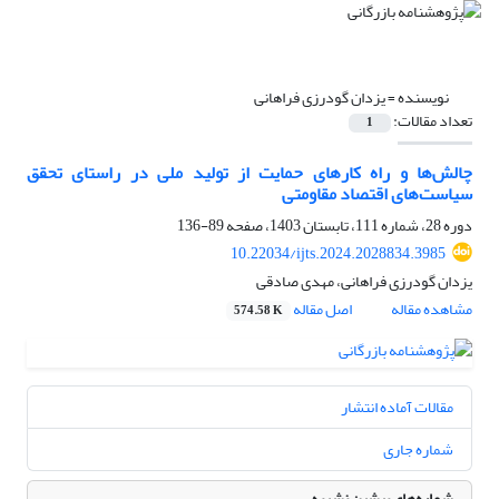
نویسنده =
یزدان گودرزی فراهانی
تعداد مقالات:
1
چالش‌ها و راه کارهای حمایت از تولید ملی در راستای تحقق
سیاست‌های اقتصاد مقاومتی
دوره 28، شماره 111، تابستان 1403، صفحه
89-136
10.22034/ijts.2024.2028834.3985
یزدان گودرزی فراهانی، مهدی صادقی
مشاهده مقاله
اصل مقاله
574.58 K
مقالات آماده انتشار
شماره جاری
شماره‌های پیشین نشریه