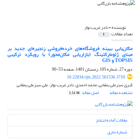
نویسنده =
نادر غریب نواز
تعداد مقالات:
1
مکان‌یابی بهینه فروشگاه‌های خرده‌فروشی زنجیره‌ای جدید بر
مبنای ژئومارکتینگ (بازاریابی مکان‌محور) با رویکرد ترکیبی
TOPSIS و GIS
دوره 27، شماره 105، زمستان 1401، صفحه
53-90
10.22034/ijts.2022.561536.3710
کبری سبزعلی یمقانی، محمد احمدی، نادر غریب نواز، علی سبزعلی یمقانی
مشاهده مقاله
اصل مقاله
1.51 M
مقالات آماده انتشار
شماره جاری