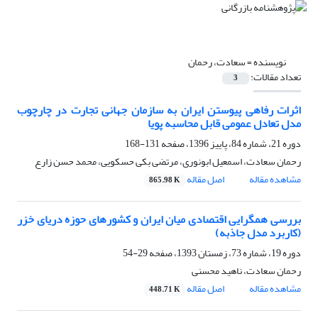
نویسنده =
سعادت، رحمان
تعداد مقالات:
3
اثرات رفاهی پیوستن ایران به سازمان جهانی تجارت در چارچوب
مدل تعادل عمومی قابل محاسبه پویا
دوره 21، شماره 84، پاییز 1396، صفحه
131-168
رحمان سعادت، اسمعیل ابونوری، مرتضی بکی حسکویی، محمد حسن زارع
مشاهده مقاله
اصل مقاله
865.98 K
بررسی همگرایی اقتصادی میان ایران و کشورهای حوزه دریای خزر
(کاربرد مدل جاذبه)
دوره 19، شماره 73، زمستان 1393، صفحه
29-54
رحمان سعادت، ناهید محسنی
مشاهده مقاله
اصل مقاله
448.71 K