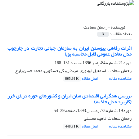
نویسنده =
رحمان سعادت
تعداد مقالات:
3
اثرات رفاهی پیوستن ایران به سازمان جهانی تجارت در چارچوب
مدل تعادل عمومی قابل محاسبه پویا
دوره 21، شماره 84، پاییز 1396، صفحه
131-168
رحمان سعادت، اسمعیل ابونوری، مرتضی بکی حسکویی، محمد حسن زارع
مشاهده مقاله
اصل مقاله
865.98 K
بررسی همگرایی اقتصادی میان ایران و کشورهای حوزه دریای خزر
(کاربرد مدل جاذبه)
دوره 19، شماره 73، زمستان 1393، صفحه
29-54
رحمان سعادت، ناهید محسنی
مشاهده مقاله
اصل مقاله
448.71 K