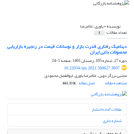
نویسنده =
یاوری، غلامرضا
تعداد مقالات:
1
دینامیک رفتاری قدرت بازار و نوسانات قیمت در زنجیره بازاریابی
محصولات باغی ایران
دوره 27، شماره 105، زمستان 1401، صفحه
1-24
10.22034/ijts.2022.560627.3697
مجتبی برزگر دوین، غلامرضا یاوری، ابوالفضل محمودی
مشاهده مقاله
اصل مقاله
661.33 K
مقالات آماده انتشار
شماره جاری
شماره‌های پیشین نشریه