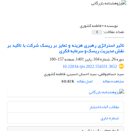
نویسنده =
فاطمه کشوری
تعداد مقالات:
1
تاثیر استراتژی رهبری هزینه و تمایز بر ریسک شرکت با تاکید بر
نقش مدیریت ریسک و سرمایه فکری
دوره 26، شماره 104، پاییز 1401، صفحه
157-180
10.22034/ijts.2022.554331.3652
سید حسام وقفی، سید احسان حسینی، فاطمه کشوری
مشاهده مقاله
اصل مقاله
611.02 K
مقالات آماده انتشار
شماره جاری
شماره‌های پیشین نشریه