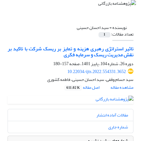
نویسنده =
سید احسان حسینی
تعداد مقالات:
1
تاثیر استراتژی رهبری هزینه و تمایز بر ریسک شرکت با تاکید بر
نقش مدیریت ریسک و سرمایه فکری
دوره 26، شماره 104، پاییز 1401، صفحه
157-180
10.22034/ijts.2022.554331.3652
سید حسام وقفی، سید احسان حسینی، فاطمه کشوری
مشاهده مقاله
اصل مقاله
611.02 K
مقالات آماده انتشار
شماره جاری
شماره‌های پیشین نشریه