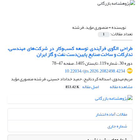
نویسنده =
منصوری مؤید، فرشته
تعداد مقالات:
1
طراحی الگوی فرآیندی توسعه کسب‌وکار در شرکت‌های مهندسی،
تدارکات و ساخت صنایع پایین‌دست نفت و گاز ایران
دوره 30، شماره 119، تابستان 1405، صفحه
47-78
10.22034/ijts.2026.2082498.4234
مریم مهدوی، اسداله کردنائیج، حمید خداداد حسینی، فرشته منصوری مؤید
مشاهده مقاله
اصل مقاله
853.42 K
مقالات آماده انتشار
شماره جاری
شماره‌های پیشین نشریه